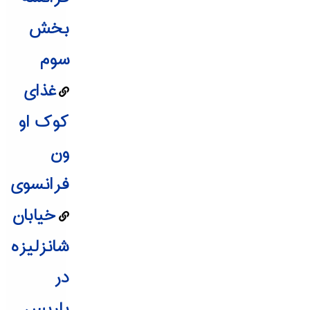
بخش
سوم
غذای
کوک او
ون
فرانسوی
خیابان
شانزلیزه
در
پاریس