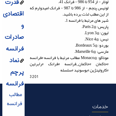
قدرت
لوتار - از 954 تا 986 - فرانک 41.
لوئیس پنجم - از 986 تا 987 - فرانک امیدوارم که
اقتصادی
از این مطلب لذت برده باشید.
شهر های مرتبط با فرانسه 1.
و
پاریس: @Paris 2.
لیون: @Lyon 3.
صادرات
نیس: @Nice 4.
بوردو: @Bordeaux 5.
فرانسه
مارسی: @Marseille 6.
موناکو: @Monaco مطالب مرتبط با فرانسه #فرانسه
نماد
#حاکمان #حاکمان_فرانسه #فرانک #رابرتین
#کارولینژین #بوسونید #سلسله
پرچم
3201
فرانسه
مطالب
فرانسه
خدمات