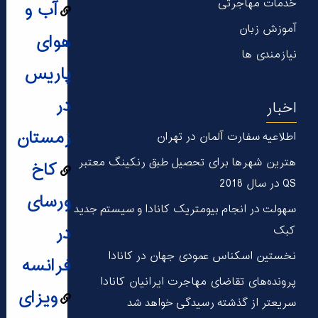
خدمات مهاجرتی
آب و
آموزش زبان
هوای
نیازمندی ها
پاریس
در
اخبار
زمستان
اطلاعیه سفارت آلمان در تهران
هترین شهر‌ها برای تحصیل طبق رنکینگ معتبر
کاخ
QS در سال 2018
ورسای
سهولت در انجام بیومتریک کانادا و سیستم جدید
در
کبک
نخستین اسکناس عمودی جهان در كانادا
فرانسه
پرونده‌های تقاضای مهاجرت ایرانیان کانادا
ویزای
سریعتر از گذشته رسیدگی خواهد شد