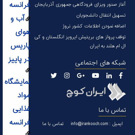
فرانسه
آغاز صدور ویزای فرودگاهی جمهوری آذربایجان
تسهیل انتقال دانشجویان
آب و
اضافه نمودن اطلاعات کشور نروژ
هوای
توقف پرواز های بریتیش ایرویز انگلستان و کی
پاریس
ال ام هلند به ایران
در پاییز
شبکه های اجتماعی
نمایشگاه
مواد
غذایی
تماس با ما
فرانسه
ایمیل : info@irankooch.com
تماس با ما