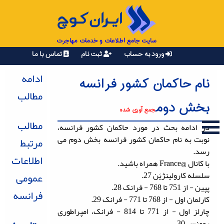
سایت جامع اطلاعات و خدمات مهاجرت
ورود به حساب
ثبت نام
تماس با ما
ادامه
نام حاکمان کشور فرانسه
مطالب
بخش دوم
جمع آوری شده
مطالب
در ادامه بحث در مورد حاکمان کشور فرانسه،
نوبت به نام حاکمان کشور فرانسه بخش دوم می
مرتبط
رسد.
اطلاعات
با کانال @France همراه باشید.
سلسله کارولینژیَن 27.
عمومی
پپین - از 751 تا 768 - فرانک 28.
فرانسه
کارلمان اول - از 768 تا 771 - فرانک 29.
چارلز اول - از 771 تا 814 - فرانک، امپراطوری
رومنس 30.