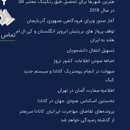
هترین شهر‌ها برای تحصیل طبق رنکینگ معتبر QS
در سال 2018
آغاز صدور ویزای فرودگاهی جمهوری آذربایجان
توقف پرواز های بریتیش ایرویز انگلستان و کی ال ام
تماس ب
هلند به ایران
تسهیل انتقال دانشجویان
اضافه نمودن اطلاعات کشور نروژ
سهولت در انجام بیومتریک کانادا و سیستم جدید
کبک
اطلاعیه سفارت آلمان در تهران
نخستین اسکناس عمودی جهان در كانادا
پرونده‌های تقاضای مهاجرت ایرانیان کانادا سریعتر
از گذشته رسیدگی خواهد شد