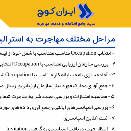
سایت جامع اطلاعات و خدمات مهاجرت
مراحل مختلف مهاجرت به استرالیا
- انتخاب Occupation مناسب متناسب با شغل خود از لیست MLTSSL
۲- بررسی سازمان ارزیابی متناسب با Occupation انتخابی
۳- آماده سازی نامه سابقه کار متناسب با Occupation شما
۴- جمع آوری مدارک مورد نیاز سازمان ارزیابی و ارسال مدارک به سازمان مربوطه
۵- محاسبه امتیازات و بررسی مجدد شرایط مهاجرت شما و پر کردن فرم EOI
۶- بررسی اسپانسرهای ایالتی و جمع آوری داده های مورد نظر ایالت انتخابی
۷- ثبت آنلاین اسپانسری
۸- انتظار جهت دریافت اسپانسری و گرفتن Invitation