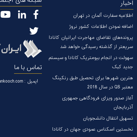
شبکه های اجتم
اخبار
اطلاعیه سفارت آلمان در تهران
اضافه نمودن اطلاعات کشور نروژ
پرونده‌های تقاضای مهاجرت ایرانیان کانادا
سریعتر از گذشته رسیدگی خواهد شد
سهولت در انجام بیومتریک کانادا و سیستم
تماس با ما
جدید کبک
هترین شهر‌ها برای تحصیل طبق رنکینگ
ایمیل : info@irankooch.com
معتبر QS در سال 2018
آغاز صدور ویزای فرودگاهی جمهوری
آذربایجان
تسهیل انتقال دانشجویان
نخستین اسکناس عمودی جهان در كانادا