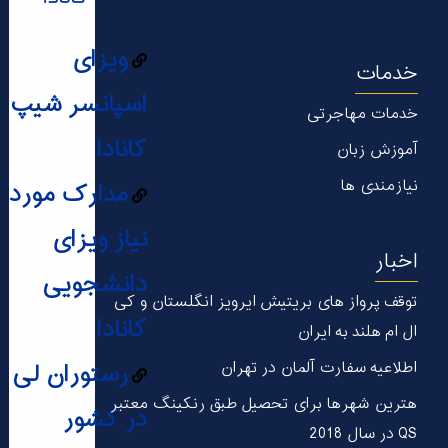
ویزای
خدمات
اسپانسر شیپ
خدمات مهاجرتی
کانادا
آموزش زبان
نیازمندی ها
مدارک مورد
نیاز ویزای
اخبار
دانشجویی
توقف پرواز های بریتیش ایرویز انگلستان و کی
کانادا
ال ام هلند به ایران
اطلاعیه سفارت آلمان در تهران
رستوران لی
هترین شهر‌ها برای تحصیل طبق رنکینگ معتبر
در کشور
QS در سال 2018