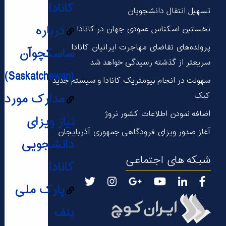
کانادا
تسهیل انتقال دانشجویان
درباره
نخستین اسکناس عمودی جهان در كانادا
پرونده‌های تقاضای مهاجرت ایرانیان کانادا
ساسکچوآن
سریعتر از گذشته رسیدگی خواهد شد
(Saskatchewan)
سهولت در انجام بیومتریک کانادا و سیستم جدید
کبک
مدارک مورد
اضافه نمودن اطلاعات کشور نروژ
نیاز ویزای
آغاز صدور ویزای فرودگاهی جمهوری آذربایجان
دانشجویی
شبکه های اجتماعی
کانادا
پارک ملی
بنف