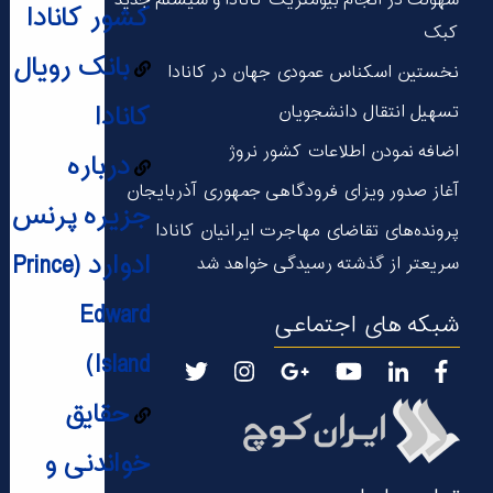
سهولت در انجام بیومتریک کانادا و سیستم جدید
کشور کانادا
کبک
بانک رویال
نخستین اسکناس عمودی جهان در كانادا
کانادا
تسهیل انتقال دانشجویان
اضافه نمودن اطلاعات کشور نروژ
درباره
آغاز صدور ویزای فرودگاهی جمهوری آذربایجان
جزیره پرنس
پرونده‌های تقاضای مهاجرت ایرانیان کانادا
ادوارد (Prince
سریعتر از گذشته رسیدگی خواهد شد
Edward
شبکه های اجتماعی
Island)
حقایق
خواندنی و