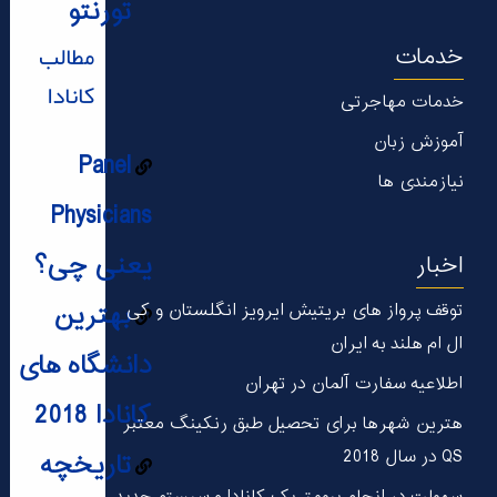
تورنتو
مطالب
خدمات
کانادا
خدمات مهاجرتی
آموزش زبان
Panel
نیازمندی ها
Physicians
یعنی چی؟
اخبار
بهترین
توقف پرواز های بریتیش ایرویز انگلستان و کی
ال ام هلند به ایران
دانشگاه های
اطلاعیه سفارت آلمان در تهران
کانادا 2018
هترین شهر‌ها برای تحصیل طبق رنکینگ معتبر
QS در سال 2018
تاریخچه