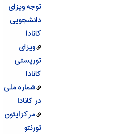
توجه ویزای
دانشجویی
کانادا
ویزای
توریستی
کانادا
شماره ملی
در کانادا
مرکزايتون
تورنتو