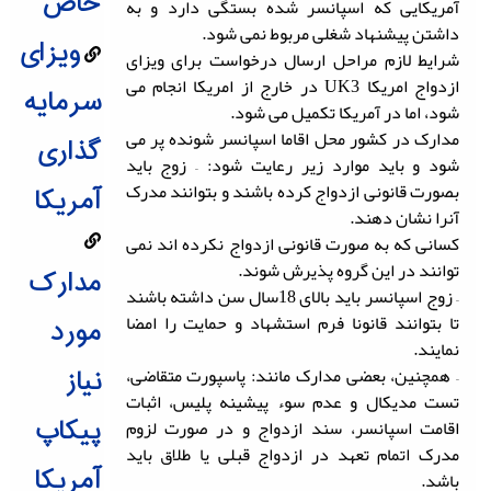
خاص
آمریکایی که اسپانسر شده بستگی دارد و به
داشتن پیشنهاد شغلی مربوط نمی شود.
ویزای
شرایط لازم مراحل ارسال درخواست برای ویزای
ازدواج امریکا UK3 در خارج از امریکا انجام می
سرمایه
شود، اما در آمریکا تکمیل می شود.
مدارک در کشور محل اقاما اسپانسر شونده پر می
گذاری
شود و باید موارد زیر رعایت شود: – زوج باید
بصورت قانونی ازدواج کرده باشند و بتوانند مدرک
آمریکا
آنرا نشان دهند.
کسانی که به صورت قانونی ازدواج نکرده اند نمی
توانند در این گروه پذیرش شوند.
مدارک
– زوج اسپانسر باید بالای 18سال سن داشته باشند
تا بتوانند قانونا فرم استشهاد و حمایت را امضا
مورد
نمایند.
– همچنین، بعضی مدارک مانند: پاسپورت متقاضی،
نیاز
تست مدیکال و عدم سوء پیشینه پلیس، اثبات
پیکاپ
اقامت اسپانسر، سند ازدواج و در صورت لزوم
مدرک اتمام تعهد در ازدواج قبلی یا طلاق باید
آمریکا
باشد.