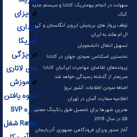
سهولت در انجام بیومتریک کانادا و سیستم جدید
ویزای
کبک
دیداری
توقف پرواز های بریتیش ایرویز انگلستان و کی
ال ام هلند به ایران
آمریکا
تسهیل انتقال دانشجویان
ویژگی
نخستین اسکناس عمودی جهان در كانادا
های لاتاری
پرونده‌های تقاضای مهاجرت ایرانیان کانادا
سریعتر از گذشته رسیدگی خواهد شد
آموزش
اضافه نمودن اطلاعات کشور نروژ
نحوه یافتن
اطلاعیه سفارت آلمان در تهران
نمره SVP
هترین شهر‌ها برای تحصیل طبق رنکینگ معتبر
QS در سال 2018
Range شغل
آغاز صدور ویزای فرودگاهی جمهوری آذربایجان