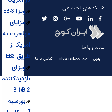
در آمریکا
شبکه های اجتماعی
ویزا EB-3
مزایای
مهاجرت به
امریکا از
تماس با ما
طریق EB3
ایمیل : info@irankooch.com
تماس با ما
ویزای
بازدیدکننده
B-1/B-2
بورسیه