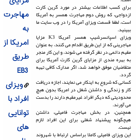
مزایای
برای کسب اطلاعات بیشتر در مورد گرین کارت
مهاجرت
ازدواجی، که روش دوم مهاجرت همسر به آمریکا
است، لطفا قسمت ویزای آمریکا را در وب سایت ما
به
ببینید.
ویزای اسپانسرشیپ همسر آمریکا K3 مزایا
امریکا از
مهاجرینی که از این طریق اقدام می کنند، به عنوان
مقیم دائمی در نظر گرفته می شوند، و این کار منجر
طریق
به بهره مندی از مزایای گرین کارت آمریکا برای
متقاضیان موفق خواهد شد، اگر مدارک کافی تهیه
EB3
گردد.
کسانی که شروع به اینکار می نمایند، اجازه دریافت
ویزای
کار و زندگی و داشتن شغل در امریکا بدون هیچ
محدودیتی که دیگر افراد غیرمقیم دارند را بدست
افراد با
می آورند.
توانایی
همچنین، در بخش مهاجرت فامیلی، داشتن
هیچگونه پیشنهاد شغلی برای این افراد لازم
های
نیست.
این ویزای فامیلی کاملا براساس ارتباط با شهروند